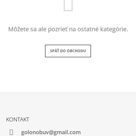
Á
J
S
Môžete sa ale pozrieť na ostatné kategórie.
Ť
?
SPÄŤ DO OBCHODU
HĽADAŤ
O
D
P
Z
O
Á
R
KONTAKT
P
Ú
Č
Ä
golonobuv@gmail.com
A