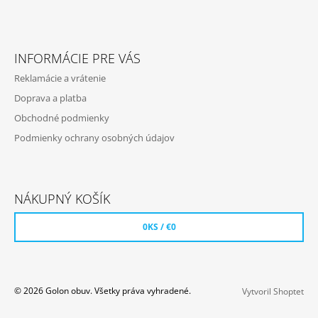
T
M
I
E
E
INFORMÁCIE PRE VÁS
DÁMSKA
OBUV
Reklamácie a vrátenie
1431
YARN
Doprava a platba
€69,99
Obchodné podmienky
Podmienky ochrany osobných údajov
NÁKUPNÝ KOŠÍK
0
KS /
€0
© 2026 Golon obuv. Všetky práva vyhradené.
Vytvoril Shoptet