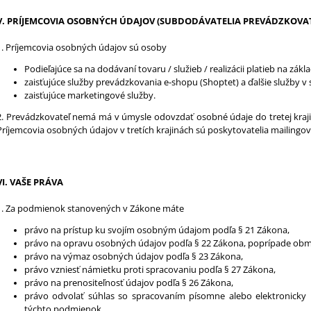
V.
PRÍJEMCOVIA OSOBNÝCH ÚDAJOV (SUBDODÁVATELIA PREVÁDZKOVA
1. Príjemcovia osobných údajov sú osoby
Podieľajúce sa na dodávaní tovaru / služieb / realizácii platieb na zákl
zaisťujúce služby prevádzkovania e-shopu (Shoptet) a ďalšie služby v
zaisťujúce marketingové služby.
2. Prevádzkovateľ nemá má v úmysle odovzdať osobné údaje do tretej kraji
Príjemcovia osobných údajov v tretích krajinách sú poskytovatelia mailingov
VI.
VAŠE PRÁVA
1. Za podmienok stanovených v Zákone máte
právo na prístup ku svojím osobným údajom podľa § 21 Zákona,
právo na opravu osobných údajov podľa § 22 Zákona, poprípade obm
právo na výmaz osobných údajov podľa § 23 Zákona,
právo vzniesť námietku proti spracovaniu podľa § 27 Zákona,
právo na prenositeľnosť údajov podľa § 26 Zákona,
právo odvolať súhlas so spracovaním písomne alebo elektronicky n
týchto podmienok.