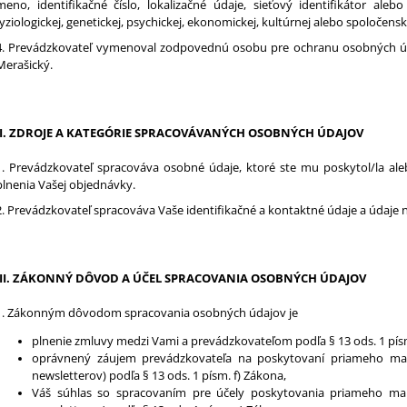
meno, identifikačné číslo, lokalizačné údaje, sieťový identifikátor ale
fyziologickej, genetickej, psychickej, ekonomickej, kultúrnej alebo spoločenske
4. Prevádzkovateľ vymenoval zodpovednú osobu pre ochranu osobných úd
Merašický.
I.
ZDROJE A KATEGÓRIE SPRACOVÁVANÝCH OSOBNÝCH ÚDAJOV
1. Prevádzkovateľ spracováva osobné údaje, ktoré ste mu poskytol/la ale
plnenia Vašej objednávky.
2. Prevádzkovateľ spracováva Vaše identifikačné a kontaktné údaje a údaje 
II.
ZÁKONNÝ DÔVOD A ÚČEL SPRACOVANIA OSOBNÝCH ÚDAJOV
1. Zákonným dôvodom spracovania osobných údajov je
plnenie zmluvy medzi Vami a prevádzkovateľom podľa § 13 ods. 1 pís
oprávnený záujem prevádzkovateľa na poskytovaní priameho ma
newsletterov) podľa § 13 ods. 1 písm. f) Zákona,
Váš súhlas so spracovaním pre účely poskytovania priameho ma