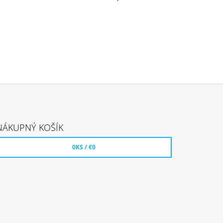
NÁKUPNÝ KOŠÍK
0
KS /
€0