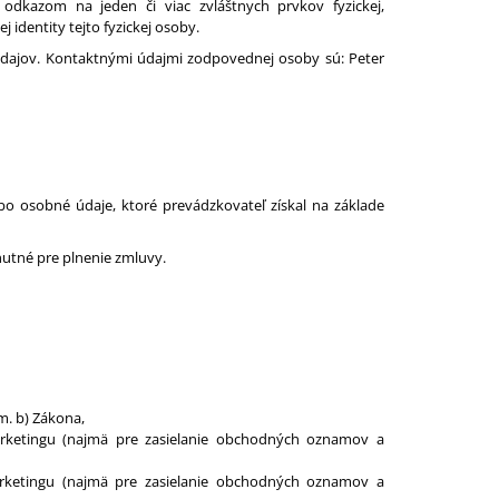
bo odkazom na jeden či viac zvláštnych prvkov fyzickej,
j identity tejto fyzickej osoby.
ajov. Kontaktnými údajmi zodpovednej osoby sú: Peter
bo osobné údaje, ktoré prevádzkovateľ získal na základe
nutné pre plnenie zmluvy.
m. b) Zákona,
rketingu (najmä pre zasielanie obchodných oznamov a
rketingu (najmä pre zasielanie obchodných oznamov a