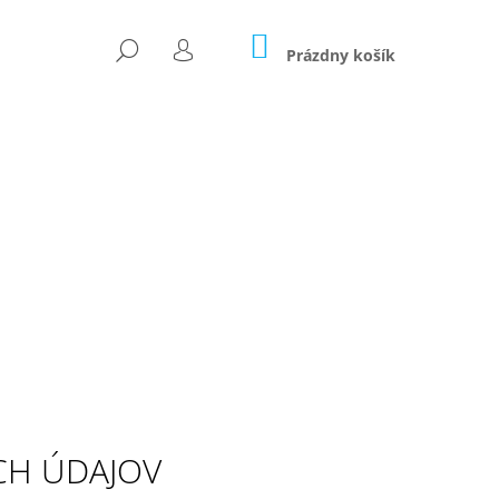
NÁKUPNÝ
HĽADAŤ
KOŠÍK
Prázdny košík
PRIHLÁSENIE
Nasledujúce
CH ÚDAJOV
431 YARN