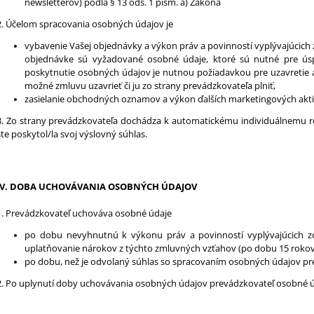
newsletterov) podľa § 13 ods. 1 písm. a) Zákona
2. Účelom spracovania osobných údajov je
vybavenie Vašej objednávky a výkon práv a povinností vyplývajúcic
objednávke sú vyžadované osobné údaje, ktoré sú nutné pre úsp
poskytnutie osobných údajov je nutnou požiadavkou pre uzavretie a
možné zmluvu uzavrieť či ju zo strany prevádzkovateľa plniť,
zasielanie obchodných oznamov a výkon ďalších marketingových aktiv
3. Zo strany prevádzkovateľa dochádza k automatickému individuálnemu 
ste poskytol/la svoj výslovný súhlas.
IV.
DOBA UCHOVÁVANIA OSOBNÝCH ÚDAJOV
1. Prevádzkovateľ uchováva osobné údaje
po dobu nevyhnutnú k výkonu práv a povinností vyplývajúcich 
uplatňovanie nárokov z týchto zmluvných vzťahov (po dobu 15 roko
po dobu, než je odvolaný súhlas so spracovaním osobných údajov pre
2. Po uplynutí doby uchovávania osobných údajov prevádzkovateľ osobné 