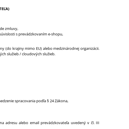
TEĽA)
ade zmluvy,
 súvislosti s prevádzkovaním e-shopu,
ny (do krajiny mimo EU) alebo medzinárodnej organizácii.
ých služieb / cloudových služieb.
edzenie spracovania podľa § 24 Zákona,
a adresu alebo email prevádzkovateľa uvedený v čl. III