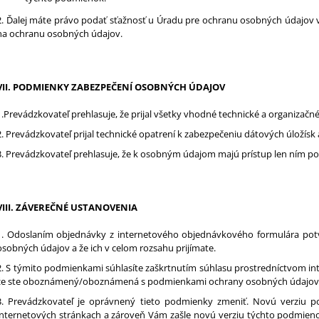
2. Ďalej máte právo podať sťažnosť u Úradu pre ochranu osobných údajov v
na ochranu osobných údajov.
VII.
PODMIENKY ZABEZPEČENÍ OSOBNÝCH ÚDAJOV
1.Prevádzkovateľ prehlasuje, že prijal všetky vhodné technické a organizač
2. Prevádzkovateľ prijal technické opatrení k zabezpečeniu dátových úložísk 
3. Prevádzkovateľ prehlasuje, že k osobným údajom majú prístup len ním p
VIII.
ZÁVEREČNÉ USTANOVENIA
1. Odoslaním objednávky z internetového objednávkového formulára pot
osobných údajov a že ich v celom rozsahu prijímate.
2. S týmito podmienkami súhlasíte zaškrtnutím súhlasu prostredníctvom in
že ste oboznámený/oboznámená s podmienkami ochrany osobných údajov a ž
3. Prevádzkovateľ je oprávnený tieto podmienky zmeniť. Novú verziu p
internetových stránkach a zároveň Vám zašle novú verziu týchto podmieno