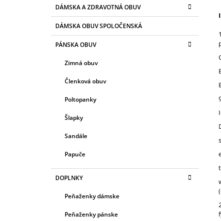
K
Preskočiť
€55,90
DÁMSKA A ZDRAVOTNÁ OBUV
N
A
kategórie
T
Ý
DÁMSKA OBUV SPOLOČENSKÁ
E
P
G
PÁNSKA OBUV
A
Ó
R
N
Zimná obuv
I
E
E
Členková obuv
L
Poltopanky
Šlapky
Sandále
Papuče
DOPLNKY
(
Peňaženky dámske
Peňaženky pánske