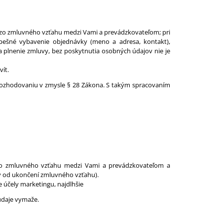
h zo zmluvného vzťahu medzi Vami a prevádzkovateľom; pri
ešné vybavenie objednávky (meno a adresa, kontakt),
 plnenie zmluvy, bez poskytnutia osobných údajov nie je
ít.
rozhodovaniu v zmysle § 28 Zákona. S takým spracovaním
zo zmluvného vzťahu medzi Vami a prevádzkovateľom a
v od ukončení zmluvného vzťahu).
 účely marketingu, najdlhšie
údaje vymaže.