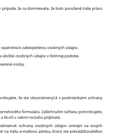
 prípade, že sa domnievate, že bolo porušené Vaše právo
né opatrenia k zabezpečeniu osobných údajov.
a úložísk osobných údajov v listinnej podobe.
overené osoby.
vrdzujete, že ste oboznámený/á s podmienkami ochrany
ternetového formulára. Zaškrtnutím súhlasu potvrdzujete,
e ich v celom rozsahu prijímate.
odmienok ochrany osobných údajov zverejní na svojich
k na Vašu e-mailovú adresu, ktorú ste prevádzkovateľovi