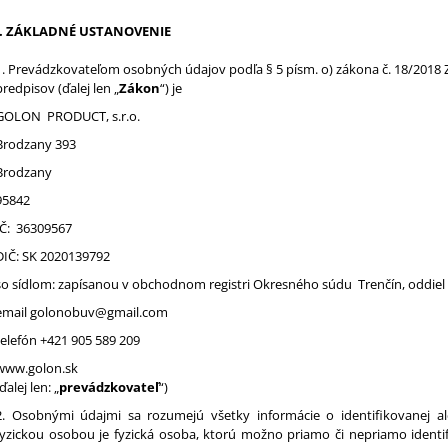
€35,50
€69,99
I. ZÁKLADNÉ USTANOVENIE
1. Prevádzkovateľom osobných údajov podľa § 5 písm. o) zákona č. 18/2018 
predpisov (ďalej len „
Zákon
“) je
GOLON PRODUCT, s.r.o.
Brodzany 393
Brodzany
95842
IČ: 36309567
DIČ: SK 2020139792
so sídlom: zapísanou v obchodnom registri Okresného súdu Trenčín, oddiel 
email
golonobuv@gmail.com
telefón +421 905 589 209
www.golon.sk
ďalej len: „
prevádzkovateľ
“)
2. Osobnými údajmi sa rozumejú všetky informácie o identifikovanej aleb
fyzickou osobou je fyzická osoba, ktorú možno priamo či nepriamo identif