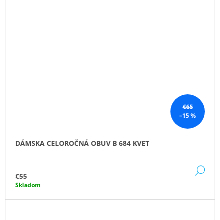
€65
–15 %
DÁMSKA CELOROČNÁ OBUV B 684 KVET
DE
€55
Skladom