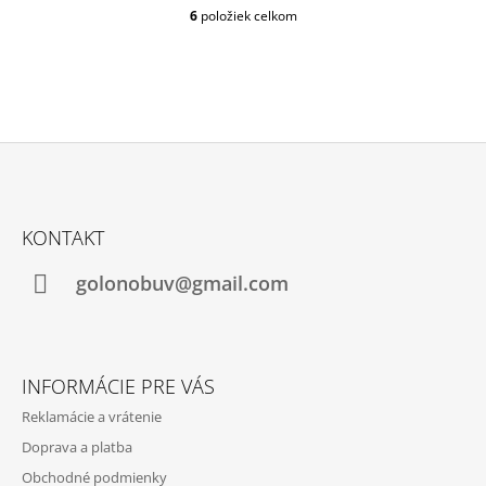
6
položiek celkom
O
V
L
Á
D
A
C
I
E
Z
P
Á
R
KONTAKT
P
V
K
Ä
golonobuv@gmail.com
Y
T
V
Ý
I
P
E
I
INFORMÁCIE PRE VÁS
S
U
Reklamácie a vrátenie
Doprava a platba
Obchodné podmienky