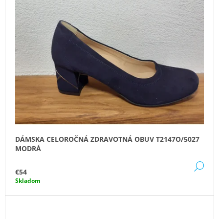
DÁMSKA CELOROČNÁ ZDRAVOTNÁ OBUV T2147O/5027
MODRÁ
DE
€54
Skladom