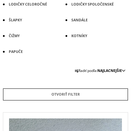
LODIČKY CELOROČNÉ
LODIČKY SPOLOČENSKÉ
Á
J
ŠLAPKY
SANDÁLE
S
Ť
?
ČIŽMY
KOTNÍKY
PAPUČE
R
HĽADAŤ
Radiť podľa:
NAJLACNEJŠIE
A
D
E
O
OTVORIŤ FILTER
D
N
P
I
O
E
R
V
Ú
P
Ý
Č
R
P
A